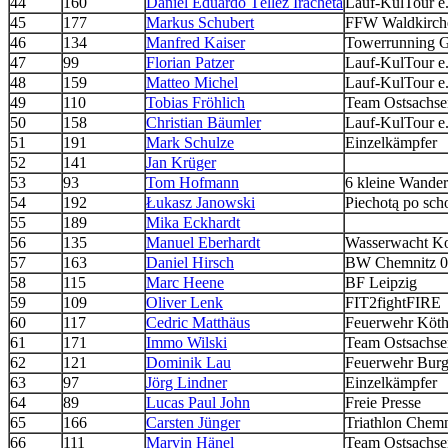
44
160
Daniel Eduardo Téllez Iracheta
Lauf-KulTour e
45
177
Markus Schubert
FFW Waldkirch
46
134
Manfred Kaiser
Towerrunning 
47
99
Florian Patzer
Lauf-KulTour e
48
159
Matteo Michel
Lauf-KulTour e
49
110
Tobias Fröhlich
Team Ostsachse
50
158
Christian Bäumler
Lauf-KulTour e
51
191
Mark Schulze
Einzelkämpfer
52
141
Jan Krüger
53
93
Tom Hofmann
6 kleine Wander
54
192
Łukasz Janowski
Piechotą po sch
55
189
Mika Eckhardt
56
135
Manuel Eberhardt
Wasserwacht Ko
57
163
Daniel Hirsch
BW Chemnitz 
58
115
Marc Heene
BF Leipzig
59
109
Oliver Lenk
FIT2fightFIRE
60
117
Cedric Matthäus
Feuerwehr Köth
61
171
Immo Wilski
Team Ostsachse
62
121
Dominik Lau
Feuerwehr Burg
63
97
Jörg Lindner
Einzelkämpfer
64
89
Lucas Paul John
Freie Presse
65
166
Carsten Jünger
Triathlon Chemn
66
111
Marvin Hänel
Team Ostsachse