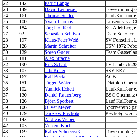
22
142
Patric Lange
23
149
David Leitheiser
Towerrunning 
24
161
Thomas Seider
Lauf-KulTour e
25
100
Yvain Thomas
Tausendsassa C
26
184
Jörg Hohlfeld
SG Adelsberg e.
27
92
Sebastian Schliwa
Team Schotter
28
197
Klaus-Peter Weiß
SV Fortschritt 
29
128
Martin Schreiter
TSV 1872 Pobe
30
129
Sören Guder
Team Gassenlau
31
181
Alex Strache
32
190
Erik Scharf
LV Limbach 200
33
107
Tilo Keller
SSV ERZ
34
167
Ralf Becker
ACB
35
151
Jürgen Wötzel
Triathlon Chemn
36
102
Yannick Eckelt
Lauf-KulTour e
37
130
Daniel Rautenberg
BSC Chemnitz 
38
126
Björn Sporbert
Lauf-KulTour e
39
106
Oliver Meyer
Sportverein Spa
40
179
Jarosław Piechota
Piechotą po sch
41
143
Andreas Weber
42
103
Vincent Koch
43
169
Rainer Schneegaß
Towerrunning 