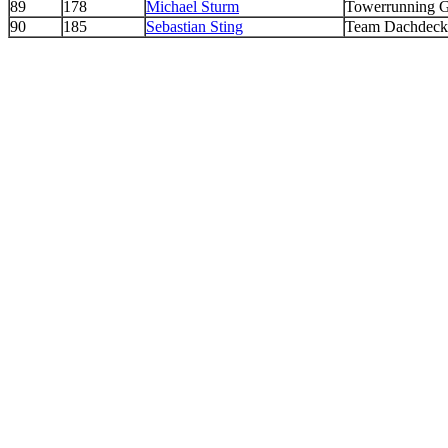
89
178
Michael Sturm
Towerrunning 
90
185
Sebastian Sting
Team Dachdecke