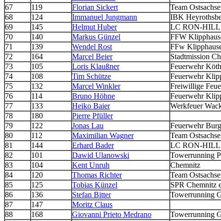
67
119
Florian Sickert
Team Ostsachse
68
124
Immanuel Jungmann
IBK Heyrothsbe
69
145
Helmut Huber
LC RON-HILL 
70
140
Markus Günzel
FFW Klipphaus
71
139
Wendel Rost
FFw Klipphaus
72
164
Marcel Beier
Stadtmission C
73
105
Loris Klaußner
Feuerwehr Köth
74
108
Tim Schütze
Feuerwehr Klip
75
132
Marcel Winkler
Freiwillige Feu
76
114
Bruno Höhne
Feuerwehr Klip
77
133
Heiko Baier
Werkfeuer Wack
78
180
Pierre Pfüller
79
122
Jonas Lau
Feuerwehr Burg
80
112
Maximilian Wagner
Team Ostsachse
81
144
Erhard Bader
LC RON-HILL 
82
101
Dawid Ulanowski
Towerrunning P
83
104
Kent Unruh
Chemnitz
84
120
Thomas Richter
Team Ostsachse
85
125
Tobias Künzel
SPR Chemnitz e
86
136
Stefan Bitter
Towerrunning 
87
147
Moritz Claus
88
168
Giovanni Prieto Medrano
Towerrunning 