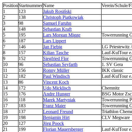
Position
Startnummer
Name
Verein/Schule/F
1
123
Jakub Rosiński
2
138
Christoph Piatkowiak
3
98
Samuel Faruhn
4
148
Sebastian Kraft
5
195
Lars Morgan Migge
Towerrunning 
6
187
Lars Lippert
7
146
Jan Fiebig
LG Priestewitz
8
157
Kilian Tasche
Lauf-KulTour e
9
152
Siegfried Flor
Towerrunning 
10
96
Sebastian Seyfarth
1. SV Gera
11
156
Ronny Müller
IKK classic
12
182
Paul Windisch
Lauf-KulTour e
13
86
Vincent Koch
14
172
Udo Micklisch
Chemnitz
15
176
Andre Hunger
BSG Motor Zsc
16
118
Marek Martyniak
Towerrunning P
17
183
Franz Maier
Towerrunning 
18
137
Leonard Freund
Triathlon Chemn
19
198
Benjamin Hirt
CLV Megware
20
127
Jörg Poock
21
199
Florian Mauersberger
Lauf-KulTour e